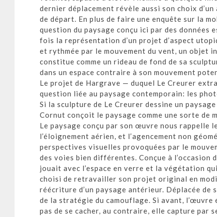
dernier déplacement révèle aussi son choix d’un
de départ. En plus de faire une enquête sur la mobi
question du paysage conçu ici par des données es
fois la représentation d’un projet d’aspect utop
et rythmée par le mouvement du vent, un objet i
constitue comme un rideau de fond de sa sculptur
dans un espace contraire à son mouvement poten
Le projet de Hargrave — duquel Le Creurer extr
question liée au paysage contemporain: les phot
Si la sculpture de Le Creurer dessine un paysag
Cornut conçoit le paysage comme une sorte de mis
Le paysage conçu par son œuvre nous rappelle le
l’éloignement aérien, et l’agencement non géomé
perspectives visuelles provoquées par le mouveme
des voies bien différentes. Conçue à l’occasion 
jouait avec l’espace en verre et la végétation qu
choisi de retravailler son projet original en mod
réécriture d’un paysage antérieur. Déplacée de s
de la stratégie du camouflage. Si avant, l’œuvre
pas de se cacher, au contraire, elle capture par 