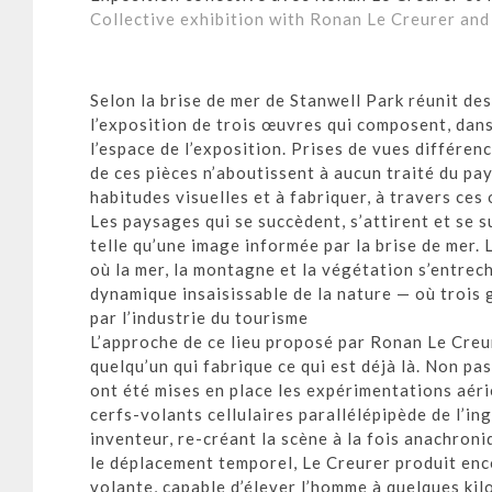
Collective exhibition with Ronan Le Creurer an
Selon la brise de mer de Stanwell Park réunit de
l’exposition de trois œuvres qui composent, dan
l’espace de l’exposition. Prises de vues différe
de ces pièces n’aboutissent à aucun traité du p
habitudes visuelles et à fabriquer, à travers ces
Les paysages qui se succèdent, s’attirent et se
telle qu’une image informée par la brise de mer. 
où la mer, la montagne et la végétation s’entrec
dynamique insaisissable de la nature — où trois
par l’industrie du tourisme
L’approche de ce lieu proposé par Ronan Le Creur
quelqu’un qui fabrique ce qui est déjà là. Non pa
ont été mises en place les expérimentations aér
cerfs-volants cellulaires parallélépipède de l’ing
inventeur, re-créant la scène à la fois anachroni
le déplacement temporel, Le Creurer produit enco
volante, capable d’élever l’homme à quelques ki