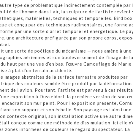
 autre type de problématique indirectement contemplée par 
lité de l’homme dans l’air, la sculpture de l’artiste revient 
thétiques, matérielles, techniques et temporelles. Bird box 
ique et conçu par des techniques rudimentaires, une forme a
nformé par une sorte d’arrêt temporel et énergétique. Le pa
e, une architecture préfigurée par son propre corps, exposé
tiel.
ait une sorte de poétique du mécanisme — nous amène à une
ographies aériennes et son bouleversement de l’image de la
e du haut par une vue d’en bas, l’œuvre Camouflage de Marie
e à plat d’un terrain accidenté.
s images abstraites de la surface terrestre produites par
trique des couleurs semble être produit par la déformation
nt de l’avion. Pourtant, l’artiste est parvenu à ces résulta
d’une exposition à Dusseldorf, la première version de son œ
i encadrait son mur peint. Pour l’exposition présente, Cornu
ifiant son support et son échelle. Son paysage est ainsi une
on contexte original, son installation active une autre dim
 était conçue comme une méthode de dissimulation, ici elle n
ses zones informées de couleurs le regard du spectateur. La