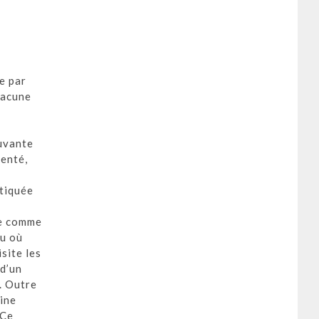
e par
hacune
ouvante
denté,
stiquée
ge comme
eu où
site les
 d’un
. Outre
hine
 Ce