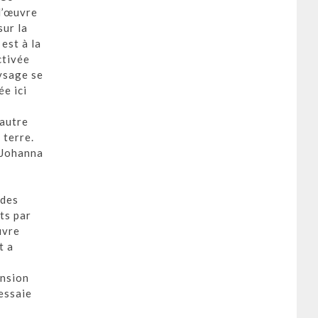
l’œuvre
sur la
est à la
ctivée
ysage se
e ici
 autre
 terre.
 Johanna
 des
ts par
uvre
t a
ension
’essaie