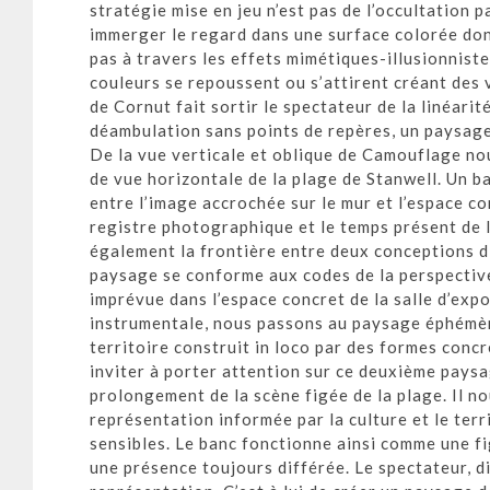
stratégie mise en jeu n’est pas de l’occultation p
immerger le regard dans une surface colorée dont
pas à travers les effets mimétiques-illusionniste
couleurs se repoussent ou s’attirent créant des v
de Cornut fait sortir le spectateur de la linéarit
déambulation sans points de repères, un paysage
De la vue verticale et oblique de Camouflage no
de vue horizontale de la plage de Stanwell. Un b
entre l’image accrochée sur le mur et l’espace con
registre photographique et le temps présent de l
également la frontière entre deux conceptions di
paysage se conforme aux codes de la perspective 
imprévue dans l’espace concret de la salle d’ex
instrumentale, nous passons au paysage éphémère
territoire construit in loco par des formes concrè
inviter à porter attention sur ce deuxième paysa
prolongement de la scène figée de la plage. Il n
représentation informée par la culture et le ter
sensibles. Le banc fonctionne ainsi comme une f
une présence toujours différée. Le spectateur, di