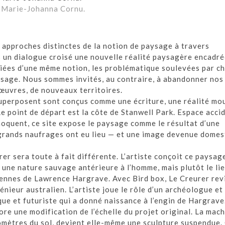
d Marie-Johanna Cornu.
s approches distinctes de la notion de paysage à travers
s un dialogue croisé une nouvelle réalité paysagère encadré
nciées d’une même notion, les problématique soulevées par c
aysage. Nous sommes invités, au contraire, à abandonner nos
 œuvres, de nouveaux territoires.
 superposent sont conçus comme une écriture, une réalité m
Le point de départ est la côte de Stanwell Park. Espace acci
hoquent, ce site expose le paysage comme le résultat d’une
 grands naufrages ont eu lieu — et une image devenue dome
er sera toute à fait différente. L’artiste conçoit ce paysa
s une nature sauvage antérieure à l’homme, mais plutôt le li
iennes de Lawrence Hargrave. Avec Bird box, Le Creurer revi
énieur australien. L’artiste joue le rôle d’un archéologue et
que et futuriste qui a donné naissance à l’engin de Hargrave
re une modification de l’échelle du projet original. La mac
lomètres du sol, devient elle-même une sculpture suspendue.