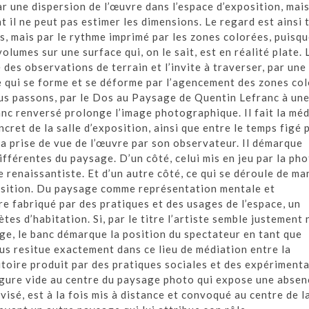
ar une dispersion de l’œuvre dans l’espace d’exposition, mais
 il ne peut pas estimer les dimensions. Le regard est ainsi 
s, mais par le rythme imprimé par les zones colorées, puisque
olumes sur une surface qui, on le sait, est en réalité plate.
é des observations de terrain et l’invite à traverser, par une
 qui se forme et se déforme par l’agencement des zones col
us passons, par le Dos au Paysage de Quentin Lefranc à une
anc renversé prolonge l’image photographique. Il fait la mé
cret de la salle d’exposition, ainsi que entre le temps figé p
a prise de vue de l’œuvre par son observateur. Il démarque
fférentes du paysage. D’un côté, celui mis en jeu par la pho
renaissantiste. Et d’un autre côté, ce qui se déroule de ma
position. Du paysage comme représentation mentale et
 fabriqué par des pratiques et des usages de l’espace, un
tes d’habitation. Si, par le titre l’artiste semble justement
ge, le banc démarque la position du spectateur en tant que
ous resitue exactement dans ce lieu de médiation entre la
ritoire produit par des pratiques sociales et des expériment
igure vide au centre du paysage photo qui expose une absen
visé, est à la fois mis à distance et convoqué au centre de l