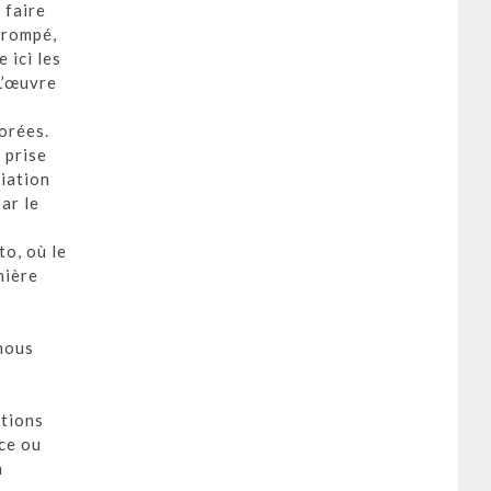
 faire
trompé,
 ici les
 L’œuvre
orées.
 prise
diation
ar le
to, où le
nière
 nous
ations
ce ou
a