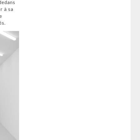
 dedans
r à sa
e
és.