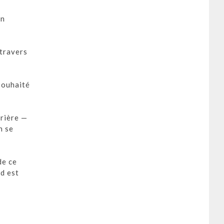
un
 travers
 souhaité
rrière —
n se
de ce
rd est